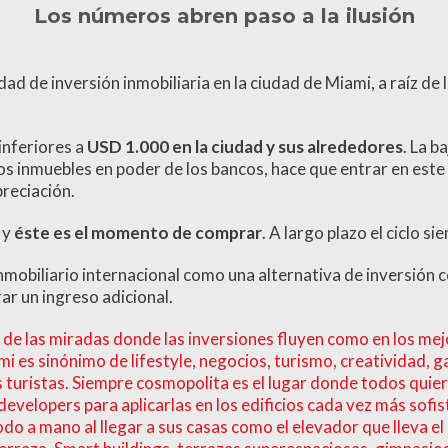
Los números abren paso a la ilusión
 de inversión inmobiliaria en la ciudad de Miami, a raíz de la 
 inferiores a
USD 1.000 en la ciudad y sus alrededores
. La b
los inmuebles en poder de los bancos, hace que entrar en es
preciación.
 y
éste es el momento de comprar
. A largo plazo el ciclo s
nmobiliario internacional como una alternativa de inversión 
ar un ingreso adicional.
ro de las miradas donde las inversiones fluyen como en los m
i es sinónimo de lifestyle, negocios, turismo, creatividad, g
os turistas. Siempre cosmopolita es el lugar donde todos quie
 developers para aplicarlas en los edificios cada vez más sof
o a mano al llegar a sus casas como el elevador que lleva el a