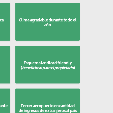
ca
Clima agradable durante todo el
año
Esquema landlord friendly
(
beneficioso para el propietario
)
ante
Tercer aeropuerto en cantidad
de ingresos de extranjeros al país