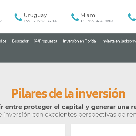
Uruguay
Miami
27
+59 - 8 - 2623 - 6614
+1 - 786 - 464 - 8803
llos
Buscador
Propuesta
Inversión en Florida
Invierta en Jacksonvi
Pilares de la inversión
r entre proteger el capital y generar una r
nversión con excelentes perspectivas de rent