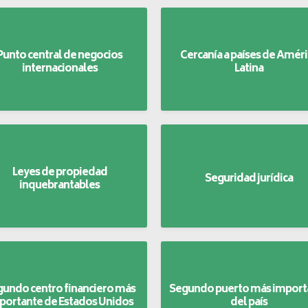
Punto central de negocios
Cercanía a países de Améri
internacionales
Latina
Leyes de propiedad
Seguridad jurídica
inquebrantables
undo centro financiero más
Segundo puerto más import
portante de Estados Unidos
del país