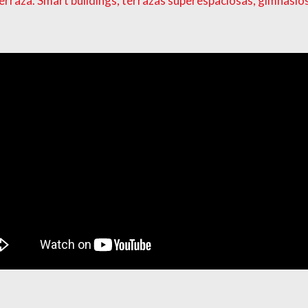
a terraza. Smart buildings, terrazas superespaciosas, gimna